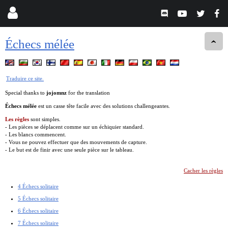
Échecs mélée
Traduire ce site.
Special thanks to
jojomnz
for the translation
Échecs mélée
est un casse tête facile avec des solutions challengeantes.
Les règles
sont simples.
- Les pièces se déplacent comme sur un échiquier standard.
- Les blancs commencent.
- Vous ne pouvez effectuer que des mouvements de capture.
- Le but est de finir avec une seule pièce sur le tableau.
Cacher les règles
4 Échecs solitaire
5 Échecs solitaire
6 Échecs solitaire
7 Échecs solitaire