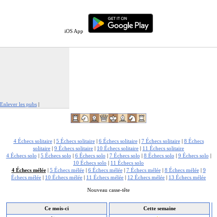
iOS App
Enlever les pubs
|
Signaler cette publicité
4 Échecs solitaire
|
5 Échecs solitaire
|
6 Échecs solitaire
|
7 Échecs solitaire
|
8 Échecs
solitaire
|
9 Échecs solitaire
|
10 Échecs solitaire
|
11 Échecs solitaire
4 Échecs solo
|
5 Échecs solo
|
6 Échecs solo
|
7 Échecs solo
|
8 Échecs solo
|
9 Échecs solo
|
10 Échecs solo
|
11 Échecs solo
4 Échecs mélée
|
5 Échecs mélée
|
6 Échecs mélée
|
7 Échecs mélée
|
8 Échecs mélée
|
9
Échecs mélée
|
10 Échecs mélée
|
11 Échecs mélée
|
12 Échecs mélée
|
13 Échecs mélée
Nouveau casse-tête
Ce mois-ci
Cette semaine