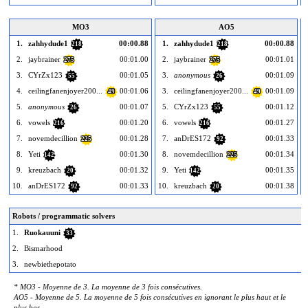
MO3
AO5
1.
zahhydude1
00:00.88
1.
zahhydude1
00:00.88
218
218
2.
jaybrainer
00:01.00
2.
jaybrainer
00:01.01
275
275
3.
CYrZx123
00:01.05
3.
anonymous
00:01.09
55
26
4.
ceilingfanenjoyer200...
00:01.06
3.
ceilingfanenjoyer200...
00:01.09
49
49
5.
anonymous
00:01.07
5.
CYrZx123
00:01.12
26
55
6.
vowels
00:01.20
6.
vowels
00:01.27
216
216
7.
novemdecillion
00:01.28
7.
anDrES172
00:01.33
225
92
8.
Yeti
00:01.30
8.
novemdecillion
00:01.34
142
225
9.
kreuzbach
00:01.32
9.
Yeti
00:01.35
20
142
10.
anDrES172
00:01.33
10.
kreuzbach
00:01.38
1
92
20
Robots / programmatic solvers
1.
Ruokauuni
33
2.
Bismarhood
3.
newbiethepotato
* MO3 - Moyenne de 3. La moyenne de 3 fois consécutives.
AO5 - Moyenne de 5. La moyenne de 5 fois consécutives en ignorant le plus haut et le
plus bas.