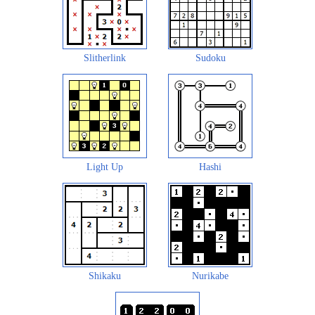
Slitherlink
Sudoku
Light Up
Hashi
Shikaku
Nurikabe