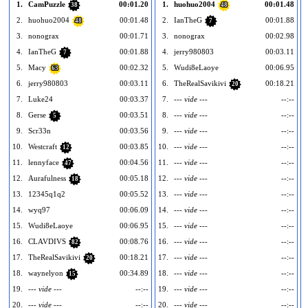
1.
CamPuzzle
00:01.20
1.
huohuo2004
00:01.48
38
48
2.
huohuo2004
00:01.48
2.
IanTheG
00:01.88
48
7
3.
nonograx
00:01.71
3.
nonograx
00:02.98
4.
IanTheG
00:01.88
4.
jerry980803
00:03.11
7
5.
Macy
00:02.32
5.
Wudi8eLaoye
00:06.95
63
6.
jerry980803
00:03.11
6.
TheRealSavikivi
00:18.21
20
7.
Luke24
00:03.37
7.
--- vide ---
--:--
8.
Gerse
00:03.51
8.
--- vide ---
--:--
5
9.
Scr33n
00:03.56
9.
--- vide ---
--:--
10.
Westcraft
00:03.85
10.
--- vide ---
--:--
1
12
11.
lennyface
00:04.56
11.
--- vide ---
--:--
1
47
12.
Aurafulness
00:05.18
12.
--- vide ---
--:--
1
18
13.
12345q1q2
00:05.52
13.
--- vide ---
--:--
1
14.
wyq97
00:06.09
14.
--- vide ---
--:--
1
15.
Wudi8eLaoye
00:06.95
15.
--- vide ---
--:--
1
16.
CLAVDIVS
00:08.76
16.
--- vide ---
--:--
1
82
17.
TheRealSavikivi
00:18.21
17.
--- vide ---
--:--
1
20
18.
waynelyon
00:34.89
18.
--- vide ---
--:--
1
15
19.
--- vide ---
--:--
19.
--- vide ---
--:--
1
20.
--- vide ---
--:--
20.
--- vide ---
--:--
2