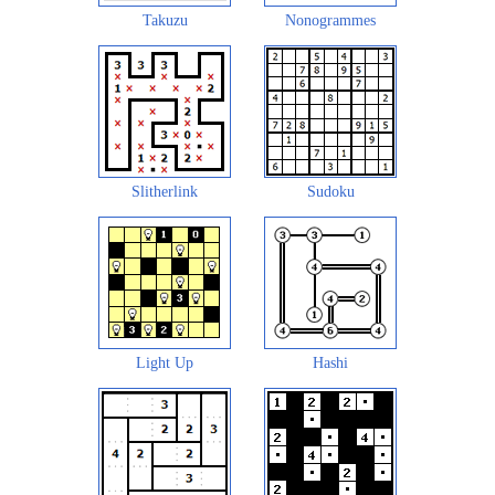
Takuzu
Nonogrammes
Slitherlink
Sudoku
Light Up
Hashi