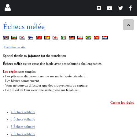
Échecs mélée
Traduire ce site.
Special thanks to
jojomnz
for the translation
Échecs mélée
est un casse tête facile avec des solutions challengeantes.
Les règles
sont simples.
- Les pièces se déplacent comme sur un échiquier standard.
- Les blancs commencent.
- Vous ne pouvez effectuer que des mouvements de capture.
- Le but est de finir avec une seule pièce sur le tableau.
Cacher les règles
4 Échecs solitaire
5 Échecs solitaire
6 Échecs solitaire
7 Échecs solitaire