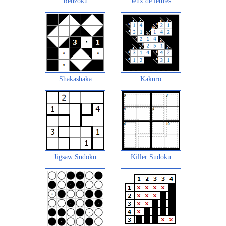
Renzoku
Jeux de lettres
Shakashaka
Kakuro
Jigsaw Sudoku
Killer Sudoku