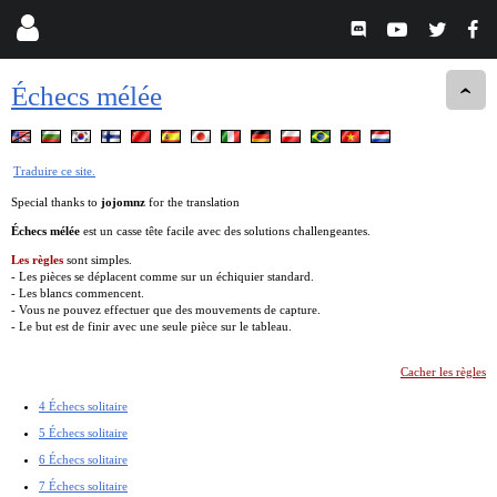
Échecs mélée
Traduire ce site.
Special thanks to
jojomnz
for the translation
Échecs mélée
est un casse tête facile avec des solutions challengeantes.
Les règles
sont simples.
- Les pièces se déplacent comme sur un échiquier standard.
- Les blancs commencent.
- Vous ne pouvez effectuer que des mouvements de capture.
- Le but est de finir avec une seule pièce sur le tableau.
Cacher les règles
4 Échecs solitaire
5 Échecs solitaire
6 Échecs solitaire
7 Échecs solitaire