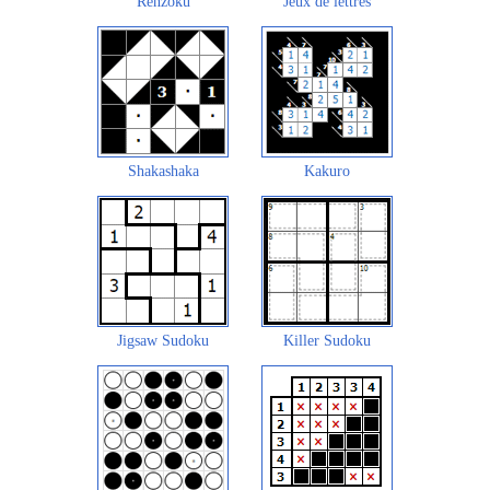
Renzoku
Jeux de lettres
Shakashaka
Kakuro
Jigsaw Sudoku
Killer Sudoku