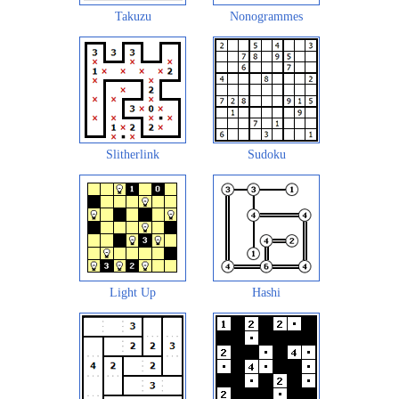
Takuzu
Nonogrammes
Slitherlink
Sudoku
Light Up
Hashi