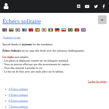
Échecs solitaire
Traduire ce site.
Special thanks to
jojomnz
for the translation
Échecs Solitaire
est un casse tête facile avec des solutions challengeantes.
Les règles
sont simples.
- Les pièces se déplacent comme sur un échiquier standard.
- Vous ne pouvez effectuer que des mouvements de capture.
- Vous êtes autorisé à prendre le roi.
- Le but est de finir avec une seule pièce sur le tableau.
Cacher les règles
4 Échecs solitaire
5 Échecs solitaire
6 Échecs solitaire
7 Échecs solitaire