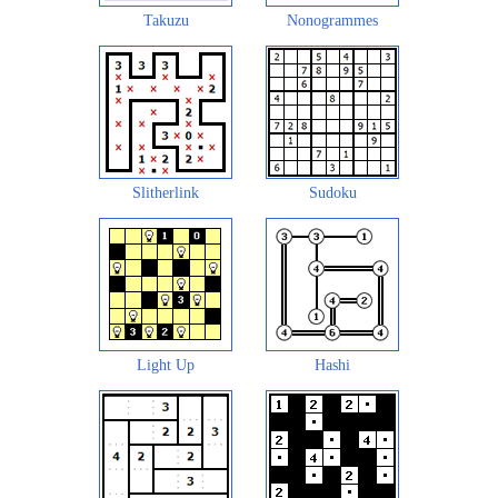
Takuzu
Nonogrammes
Slitherlink
Sudoku
Light Up
Hashi