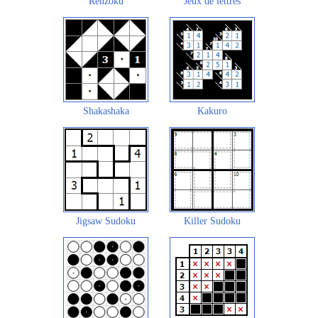
Renzoku
Jeux de lettres
Shakashaka
Kakuro
Jigsaw Sudoku
Killer Sudoku