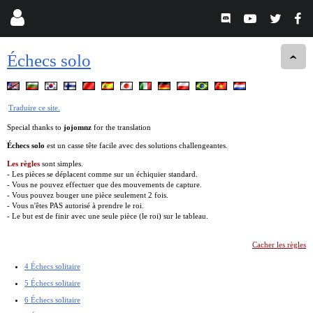
Échecs solo
Traduire ce site.
Special thanks to
jojomnz
for the translation
Échecs solo
est un casse tête facile avec des solutions challengeantes.
Les règles
sont simples.
- Les pièces se déplacent comme sur un échiquier standard.
- Vous ne pouvez effectuer que des mouvements de capture.
- Vous pouvez bouger une pièce seulement 2 fois.
- Vous n'êtes PAS autorisé à prendre le roi.
- Le but est de finir avec une seule pièce (le roi) sur le tableau.
Cacher les règles
4 Échecs solitaire
5 Échecs solitaire
6 Échecs solitaire