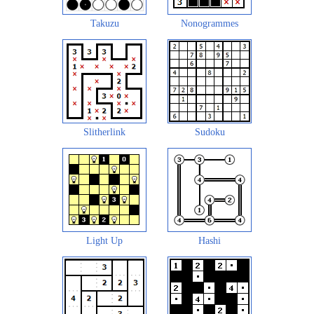
Takuzu
Nonogrammes
Slitherlink
Sudoku
Light Up
Hashi