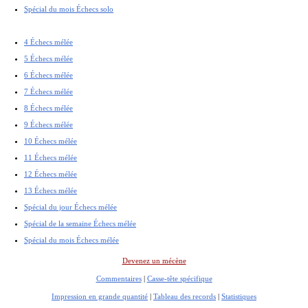
Spécial du mois Échecs solo
4 Échecs mélée
5 Échecs mélée
6 Échecs mélée
7 Échecs mélée
8 Échecs mélée
9 Échecs mélée
10 Échecs mélée
11 Échecs mélée
12 Échecs mélée
13 Échecs mélée
Spécial du jour Échecs mélée
Spécial de la semaine Échecs mélée
Spécial du mois Échecs mélée
Devenez un mécène
Commentaires
|
Casse-tête spécifique
Impression en grande quantité
|
Tableau des records
|
Statistiques